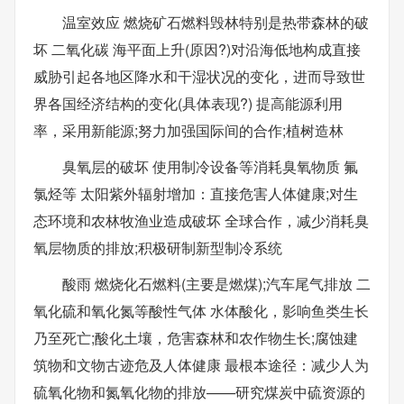
温室效应 燃烧矿石燃料毁林特别是热带森林的破
坏 二氧化碳 海平面上升(原因?)对沿海低地构成直接
威胁引起各地区降水和干湿状况的变化，进而导致世
界各国经济结构的变化(具体表现?) 提高能源利用
率，采用新能源;努力加强国际间的合作;植树造林
臭氧层的破坏 使用制冷设备等消耗臭氧物质 氟
氯烃等 太阳紫外辐射增加：直接危害人体健康;对生
态环境和农林牧渔业造成破坏 全球合作，减少消耗臭
氧层物质的排放;积极研制新型制冷系统
酸雨 燃烧化石燃料(主要是燃煤);汽车尾气排放 二
氧化硫和氧化氮等酸性气体 水体酸化，影响鱼类生长
乃至死亡;酸化土壤，危害森林和农作物生长;腐蚀建
筑物和文物古迹危及人体健康 最根本途径：减少人为
硫氧化物和氮氧化物的排放——研究煤炭中硫资源的