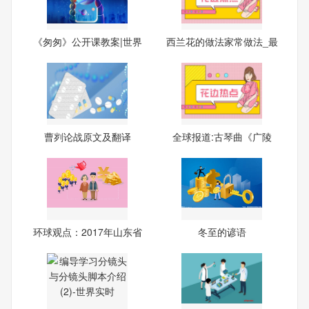
《匆匆》公开课教案|世界
西兰花的做法家常做法_最
看
新
曹刿论战原文及翻译
全球报道:古琴曲《广陵
散》
环球观点：2017年山东省
冬至的谚语
公务