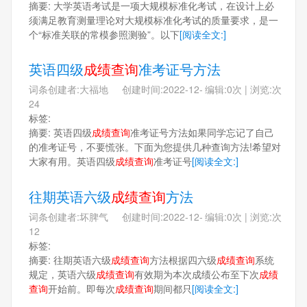
摘要: 大学英语考试是一项大规模标准化考试，在设计上必
须满足教育测量理论对大规模标准化考试的质量要求，是一
个“标准关联的常模参照测验”。以下
[阅读全文:]
英语四级
成绩查询
准考证号方法
词条创建者:大福地 创建时间:2022-12-
编辑:0次 | 浏览:次
24
标签:
摘要: 英语四级
成绩查询
准考证号方法如果同学忘记了自己
的准考证号，不要慌张。下面为您提供几种查询方法!希望对
大家有用。英语四级
成绩查询
准考证号
[阅读全文:]
往期英语六级
成绩查询
方法
词条创建者:坏脾气 创建时间:2022-12-
编辑:0次 | 浏览:次
12
标签:
摘要: 往期英语六级
成绩查询
方法根据四六级
成绩查询
系统
规定，英语六级
成绩查询
有效期为本次成绩公布至下次
成绩
查询
开始前。即每次
成绩查询
期间都只
[阅读全文:]