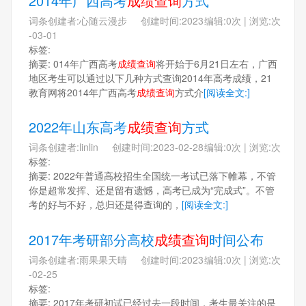
2014年广西高考
成绩查询
方式
词条创建者:心随云漫步 创建时间:2023
编辑:0次 | 浏览:次
-03-01
标签:
摘要: 014年广西高考
成绩查询
将开始于6月21日左右，广西
地区考生可以通过以下几种方式查询2014年高考成绩，21
教育网将2014年广西高考
成绩查询
方式介
[阅读全文:]
2022年山东高考
成绩查询
方式
词条创建者:linlin 创建时间:2023-02-28
编辑:0次 | 浏览:次
标签:
摘要: 2022年普通高校招生全国统一考试已落下帷幕，不管
你是超常发挥、还是留有遗憾，高考已成为“完成式”。不管
考的好与不好，总归还是得查询的，
[阅读全文:]
2017年考研部分高校
成绩查询
时间公布
词条创建者:雨果果天晴 创建时间:2023
编辑:0次 | 浏览:次
-02-25
标签:
摘要: 2017年考研初试已经过去一段时间，考生最关注的是