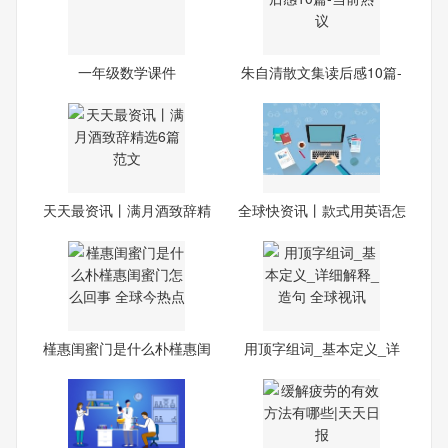
一年级数学课件
朱自清散文集读后感10篇-
当
天天最资讯丨满月酒致辞精
全球快资讯丨款式用英语怎
选
么
槿惠闺蜜门是什么朴槿惠闺
用顶字组词_基本定义_详
蜜
细解