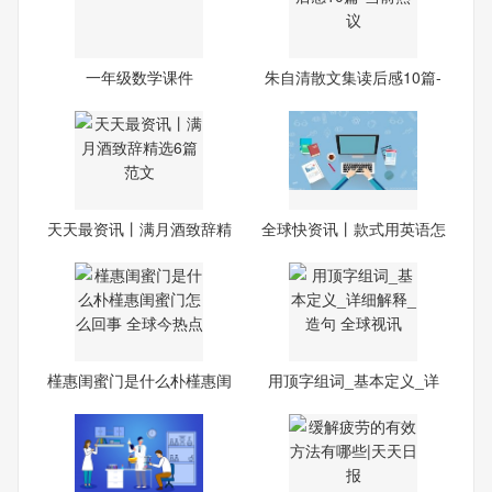
一年级数学课件
朱自清散文集读后感10篇-
当
天天最资讯丨满月酒致辞精
全球快资讯丨款式用英语怎
选
么
槿惠闺蜜门是什么朴槿惠闺
用顶字组词_基本定义_详
蜜
细解