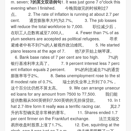
m. seven;
7的英文双语例句
1. It was just gone 7 o"clock this
evening when I finished. 今晚我做完的时候刚过7
点。 2. The rate of inflation is running at about 2.7 per
cent. 通货膨胀率大约为2.7%。 3. The job losses
will reduce the total workforce to 7,000. 职位减少后，
在职工人总数将减至7,000人。 4. Fewer than 7% of as
ylum seekers are accepted as political refugees. 寻求
避难者中有不到7%的人被视作政治难民。 5. He started
piano lessons at the age of 7. 他7岁开始上钢琴课。
6. Bank base rates of 7 per cent are too high. 7%的
银行基准利率太高了。 7. 9 percent interest less 7 perc
ent inflation equals 2 percent. 9%的利息减去7%的通货
膨胀率等于2%。 8. Swiss unemployment rose to the st
ill modest rate of 0.7%. 瑞士的失业率上升到了0.7%，
这个百分比仍然不算太高。 9. We can arrange unsecur
ed loans for any amount from ?500 to ?7,500. 我们能
提供数额从500英镑到7,500英镑的无担保贷款。 10. In t
hat 2.7-litre form it really was a terrific racing car. 其2.7
升的车型确实是非常棒的赛车。 11. Shares ended 1.7
per cent firmer on the Frankfurt exchange. 法兰克福交
易所收盘时股票上涨了1.7%。 12. Eve, squinting at the
clock, saw it was just on 7 a.m. 伊夫眯着眼瞥了一下